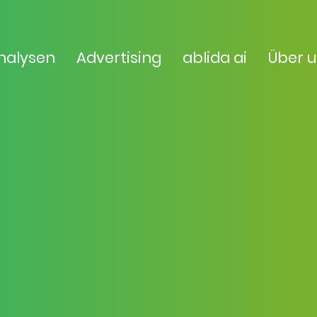
nalysen
Advertising
ablida ai
Über 