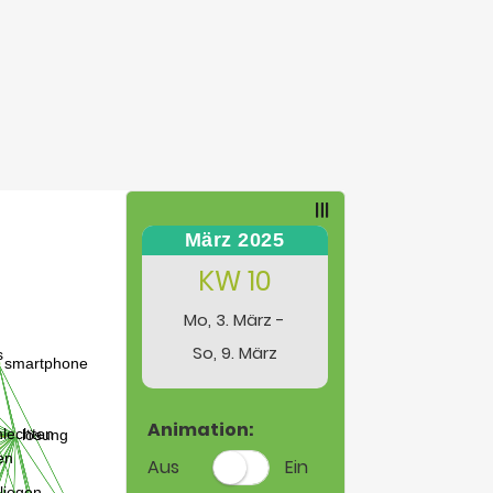
März 2025
KW 10
Mo, 3. März -
So, 9. März
Animation:
Aus
Ein