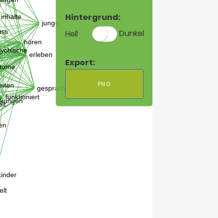
Hintergrund:
Hell
Dunkel
Export:
PNG