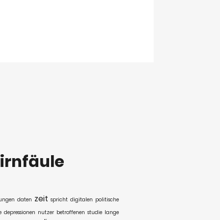
irnfäule
zeit
ungen
daten
spricht
digitalen
politische
e
depressionen
nutzer
betroffenen
studie
lange