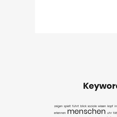
Keywor
zeigen
spielt
führt
blick
soziale
wissen
kopf
i
menschen
erkennen
uhr
tik