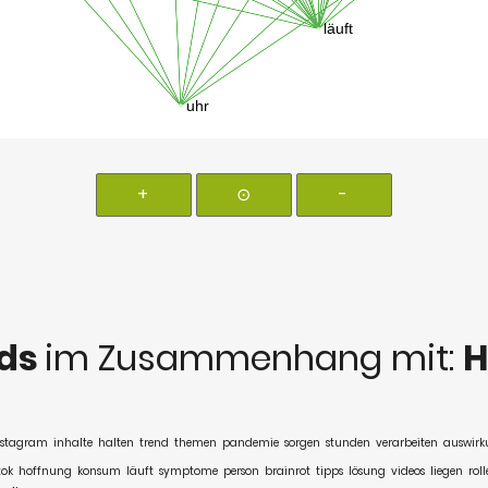
+
⊙
-
ds
im Zusammenhang mit:
H
nstagram
inhalte
halten
trend
themen
pandemie
sorgen
stunden
verarbeiten
auswirk
tok
hoffnung
konsum
läuft
symptome
person
brainrot
tipps
lösung
videos
liegen
roll