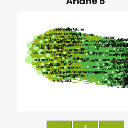
Ariane 6
+
⊙
-