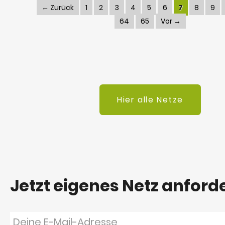
← Zurück
1
2
3
4
5
6
7
8
9
64
65
Vor →
Hier alle Netze
Jetzt eigenes Netz anford