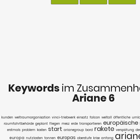
Keywords
im Zusammenha
Ariane 6
kunden
weltraumorganisation
vinci-triebwerk
einsatz
falcon
weltall
öffentliche
uml
europäische
raumfahrtbehörde
geplant
fliegen
mesz
erde
transportieren
rakete
start
erstmals
problem
kosten
arianegroup
bord
verspätung
de
arian
europas
europa
nutzlasten
tonnen
oberstufe
krise
anfang