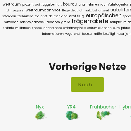
kourou
weltraum
prozent
auftraggeber
luft
unternehmen
raumfahrtagentur
satellite
weltraumbahnhof
dlr
zugang
flüge
deutlich
nutzlast
ortszeit
europäischen
erstflug
befördern
technische
esa-chef
deutschland
spac
trägerrakete
missionen
nachfolgemodell
abheben
große
hauptstufe
d
erklärte
milliarden
spacex
arianespace
erdatmosphäre
erdumlaufbahn
euro
jahres
informationen
vega
chef
booster
mitte
beteiligt
nasa
jah
Vorherige Netze
Nyx
YR4
Frühbucher
Hybr