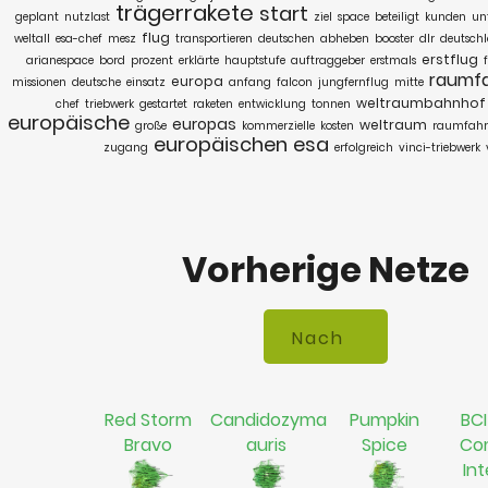
trägerrakete
start
geplant
nutzlast
ziel
space
beteiligt
kunden
un
flug
weltall
esa-chef
mesz
transportieren
deutschen
abheben
booster
dlr
deutsch
erstflug
arianespace
bord
prozent
erklärte
hauptstufe
auftraggeber
erstmals
raumfa
europa
missionen
deutsche
einsatz
anfang
falcon
jungfernflug
mitte
weltraumbahnhof
chef
triebwerk
gestartet
raketen
entwicklung
tonnen
europäische
europas
weltraum
große
kommerzielle
kosten
raumfahr
europäischen
esa
zugang
erfolgreich
vinci-triebwerk
Vorherige Netze
Red Storm
Candidozyma
Pumpkin
BCI
Bravo
auris
Spice
Co
In