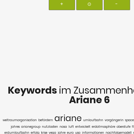
+
⊙
-
Keywords
im Zusammenha
Ariane 6
ariane
weltraumorganisation
befördern
umlaufbahn
vorgängerin
space
jahres
arianegroup
nutzlasten
nasa
luft
entwickelt
erdatmosphäre
oberstufe
f
erdumlaufbahn
erfolg
krise
vega
jahre
euro
usa
informationen
nachfolgemodell