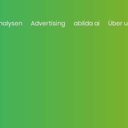
nalysen
Advertising
ablida ai
Über 