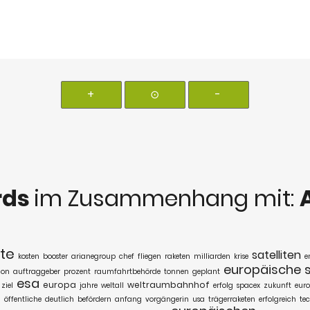
+
⊙
-
rds
im Zusammenhang mit:
te
satelliten
kosten
booster
arianegroup
chef
fliegen
raketen
milliarden
krise
e
europäische
ion
auftraggeber
prozent
raumfahrtbehörde
tonnen
geplant
esa
europa
weltraumbahnhof
ziel
jahre
weltall
erfolg
spacex
zukunft
euro
a
öffentliche
deutlich
befördern
anfang
vorgängerin
usa
trägerraketen
erfolgreich
te