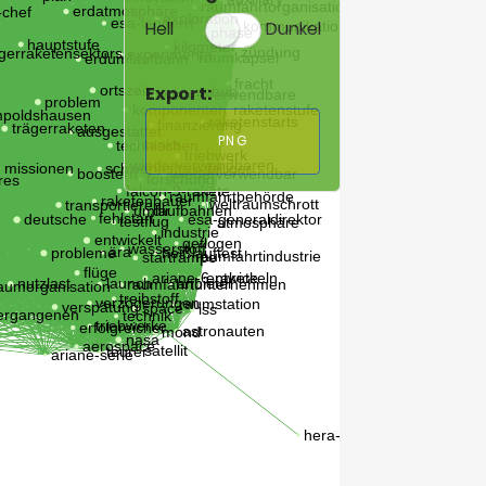
Hell
Dunkel
Export:
PNG