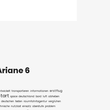
Ariane 6
erstflug
ntwickelt
transportieren
informationen
start
space
deutschland
bord
luft
abheben
deutschen
testen
raumfahrtagentur
verglühen
chnische
nutzlast
einsatz
oberstufe
problem