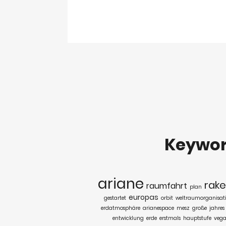
Keywo
ariane
rake
raumfahrt
plan
europas
gestartet
orbit
weltraumorganisat
erdatmosphäre
arianespace
mesz
große
jahres
entwicklung
erde
erstmals
hauptstufe
veg