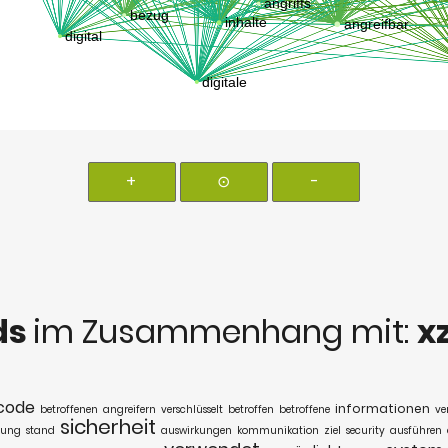
+
⊙
-
ds
im Zusammenhang mit:
x
code
informationen
betroffenen
angreifern
verschlüsselt
betroffen
betroffene
ve
sicherheit
lung
stand
auswirkungen
kommunikation
ziel
security
ausführen