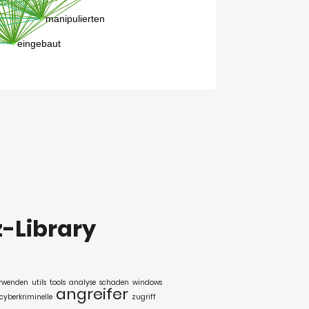
z-Library
rwenden
utils
tools
analyse
schaden
windows
angreifer
cyberkriminelle
zugriff