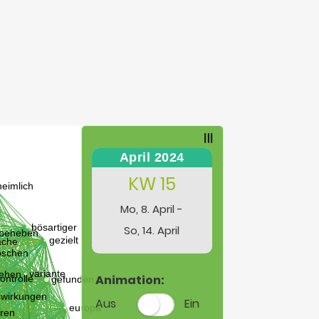
April 2024
KW 15
Mo, 8. April -
So, 14. April
Animation:
Aus
Ein