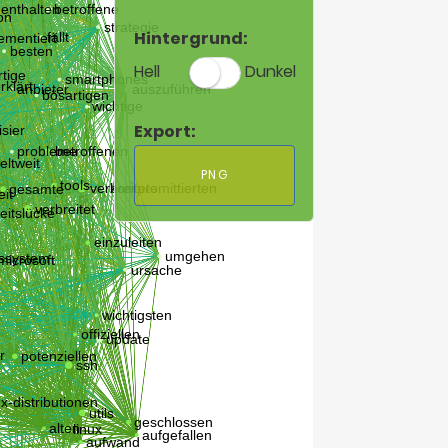
Hintergrund:
Hell
Dunkel
Export:
PNG