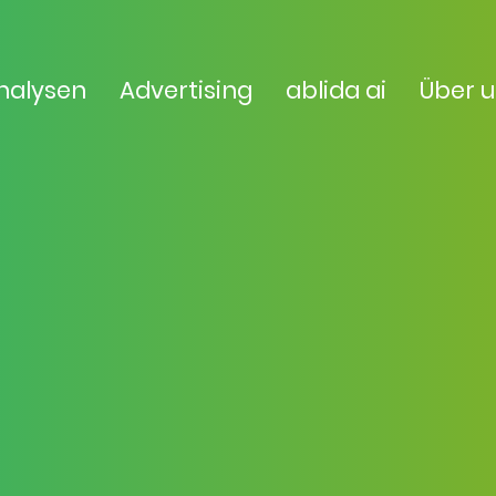
nalysen
Advertising
ablida ai
Über 