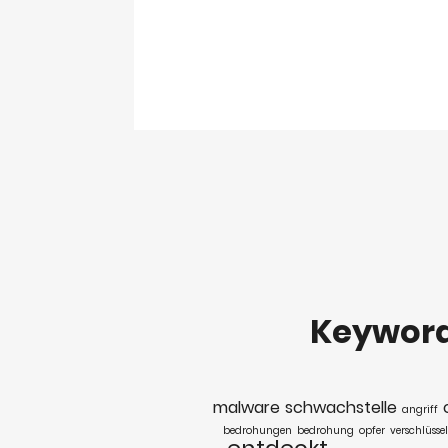
Keywor
malware
schwachstelle
angriff
bedrohungen
bedrohung
opfer
verschlüsse