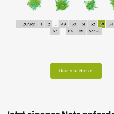
← Zurück
1
2
49
50
51
52
53
54
57
64
65
Vor →
Hier alle Netze