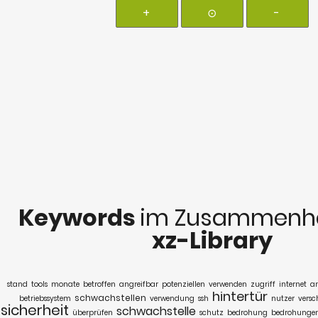
+
⊙
-
Keywords
im Zusammenha
xz-Library
stand
tools
monate
betroffen
angreifbar
potenziellen
verwenden
zugriff
internet
an
hintertür
schwachstellen
betriebssystem
verwendung
ssh
nutzer
versc
sicherheit
schwachstelle
überprüfen
schutz
bedrohung
bedrohunge