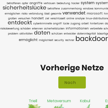
system
syste
angriffe
betroffenen
opfer
vertrauen
bedeutung
hacker
sicherheitslücke
betroffene
zusammenhang
windows
kommunik
verwendet
microsoft
ermöglichen
risiko
verbindung
lässt
gesamte
hin
handelt
großen
versuchen
ziel
verschlüsselt
online
analyse
linux-distribution
entdeckt
cyberkriminelle
angriff
lücke
zugang
arbeit
hintertüren
da
informationen
risikobewertung
schäden
erkennen
sicherheitslücken
verbreitete
sch
daten
problem
aktivitäten
schützen
entwickler
datenintegrität
bösartig
backdoor
ermöglicht
möglichkeit
security
rechner
Vorherige Netze
Triell
Metaversum
Kabul
E