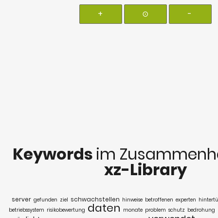
+
⊙
-
Keywords
im Zusammenha
xz-Library
server
schwachstellen
gefunden
ziel
hinweise
betroffenen
experten
hintert
daten
betriebssystem
risikobewertung
monate
problem
schutz
bedrohung