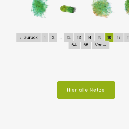
← Zurück
1
2
12
13
14
15
16
17
64
65
Vor →
Hier alle Netze