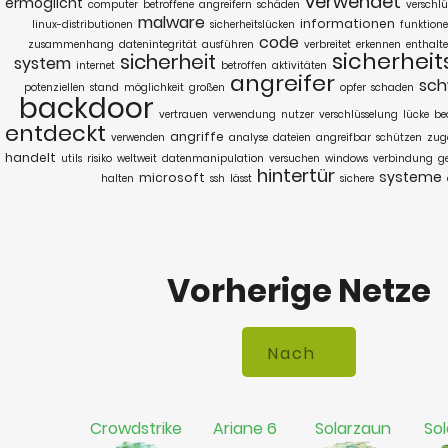
verwendet
ermöglicht
computer
betroffene
angreifern
schäden
verschlü
malware
informationen
linux-distributionen
sicherheitslücken
funktion
code
zusammenhang
datenintegrität
ausführen
verbreitet
erkennen
enthalt
sicherheit
sicherheit
system
internet
betroffen
aktivitäten
angreifer
sch
potenziellen
stand
möglichkeit
großen
opfer
schaden
backdoor
vertrauen
verwendung
nutzer
verschlüsselung
lücke
be
entdeckt
angriffe
verwenden
analyse
dateien
angreifbar
schützen
zug
handelt
utils
risiko
weltweit
datenmanipulation
versuchen
windows
verbindung
g
hintertür
systeme
microsoft
halten
ssh
lässt
sichere
Vorherige Netze
Crowdstrike
Ariane 6
Solarzaun
Sol