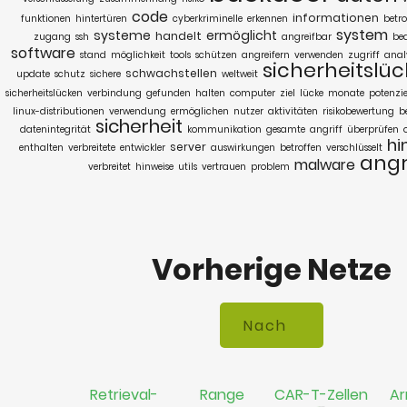
code
informationen
funktionen
hintertüren
cyberkriminelle
erkennen
betro
system
systeme
ermöglicht
handelt
zugang
ssh
angreifbar
be
software
stand
möglichkeit
tools
schützen
angreifern
verwenden
zugriff
anal
sicherheitslüc
schwachstellen
update
schutz
sichere
weltweit
sicherheitslücken
verbindung
gefunden
halten
computer
ziel
lücke
monate
potenzie
linux-distributionen
verwendung
ermöglichen
nutzer
aktivitäten
risikobewertung
b
sicherheit
datenintegrität
kommunikation
gesamte
angriff
überprüfen
hi
server
enthalten
verbreitete
entwickler
auswirkungen
betroffen
verschlüsselt
angr
malware
verbreitet
hinweise
utils
vertrauen
problem
Vorherige Netze
Retrieval-
Range
CAR-T-Zellen
Ar