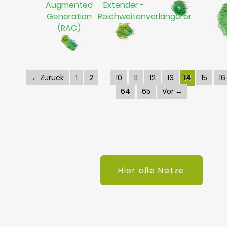
Augmented
Extender -
Generation
Reichweitenverlängerer
(RAG)
← Zurück
1
2
10
11
12
13
14
15
16
64
65
Vor →
Hier alle Netze