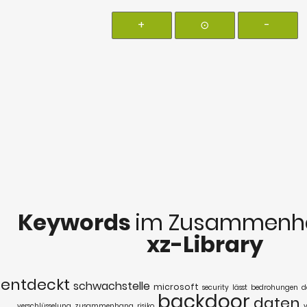
+
⊙
-
Keywords
im Zusammenha
xz-Library
entdeckt
schwachstelle
microsoft
security
lässt
bedrohungen
d
backdoor
daten
verschlüsselung
zusammenhang
risiko