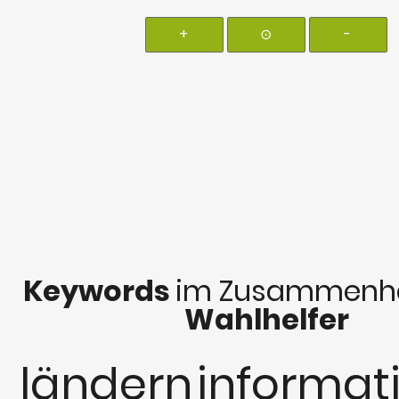
+
⊙
-
Keywords
im Zusammenha
Wahlhelfer
ländern
informat