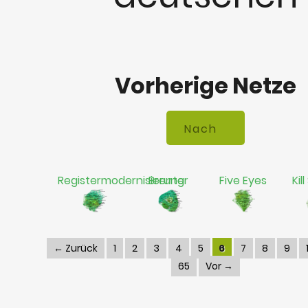
Vorherige Netze
Registermodernisierung
Brenter
Five Eyes
Kil
← Zurück
1
2
3
4
5
6
7
8
9
65
Vor →