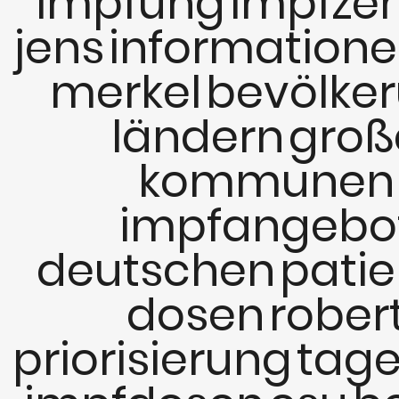
impfung
impfze
jens
information
merkel
bevölke
ländern
groß
kommunen
impfangebo
deutschen
pati
dosen
rober
priorisierung
tag