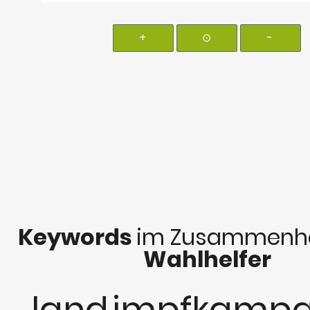
+
⊙
-
Keywords
im Zusammenha
Wahlhelfer
land
impfkamp