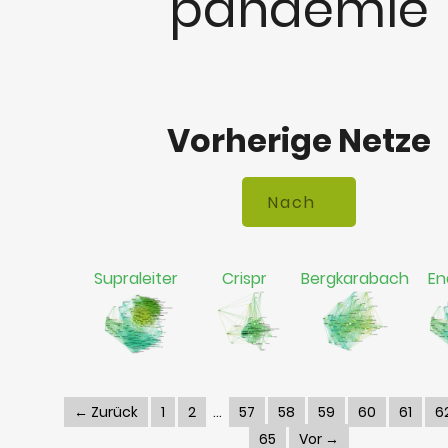
pandemie
Vorherige Netze
Supraleiter
Crispr
Bergkarabach
En
← Zurück
1
2
57
58
59
60
61
6
65
Vor →