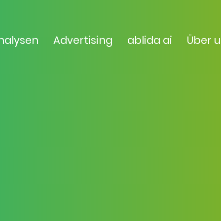
nalysen
Advertising
ablida ai
Über 