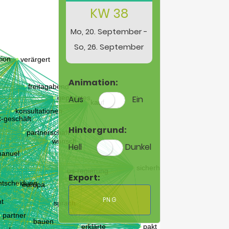
KW 38
Mo, 20. September -
So, 26. September
Animation:
Aus
Ein
Hintergrund:
Hell
Dunkel
Export:
PNG