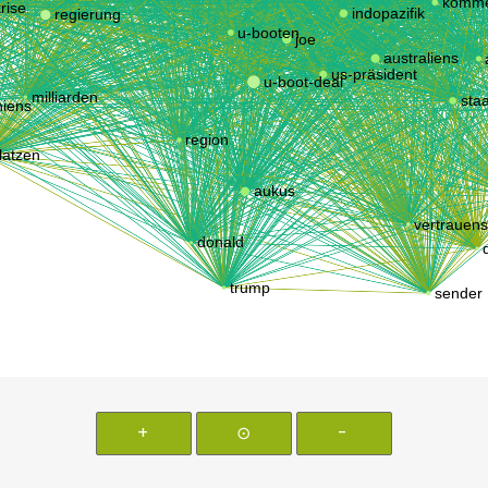
+
⊙
-