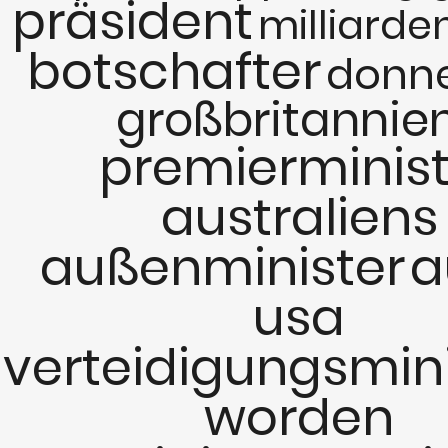
präsident
milliarde
botschafter
donn
großbritannie
premierminist
australiens
außenminister
a
usa
verteidigungsmini
worden