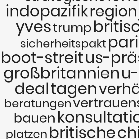
indopazifik
region
yves
briti
trump
pari
sicherheitspakt
boot-streit
us-prä
großbritannien
u-
deal
tagen
verhä
vertrauen
beratungen
konsultat
bauen
britische
ch
platzen