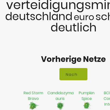
verteidigungsmin
deutschland
sc
euro
deutlich
Vorherige Netze
Red Storm
Candidozyma
Pumpkin
BCI
Bravo
auris
Spice
Co
In