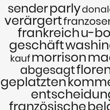
parly
sender
donal
verärgert
franzose
frankreich
u-bo
geschäft
washin
morrison
ma
kauf
flore
abgesagt
geplatzten
komm
entscheidun
französische
bel