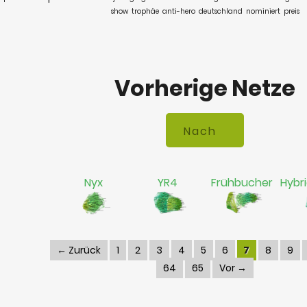
show
trophäe
anti-hero
deutschland
nominiert
preis
Vorherige Netze
Nyx
YR4
Frühbucher
Hybr
← Zurück
1
2
3
4
5
6
7
8
9
64
65
Vor →