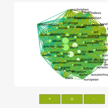
+
⊙
-