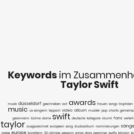
Keywords
im Zusammenha
Taylor Swift
awards
düsseldorf
musik
geschrieben
act
frauen
songs
trophäen
music
video
album
us-sängerin
teppich
musiker
pop
charts
gemeins
swift
fans
gewinnerin
bühne
dome
deutsche
kategorie
räumt
verlei
taylor
sänge
ausgezeichnet
european
song
studioalbum
nominierungen
europe
preise
künstlerin
32-jährige
gewann
emas
stars
gewinner
swifts
königin
k