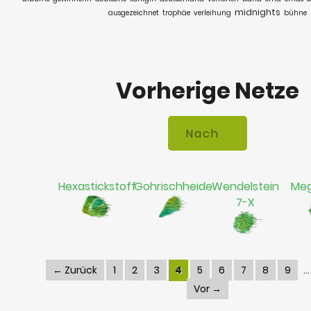
midnights
ausgezeichnet
trophäe
verleihung
bühne
Vorherige Netze
Hexastickstoff
Gohrischheide
Wendelstein
Meg
7-X
← Zurück
1
2
3
4
5
6
7
8
9
Vor →