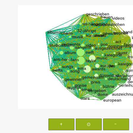
+
⊙
-