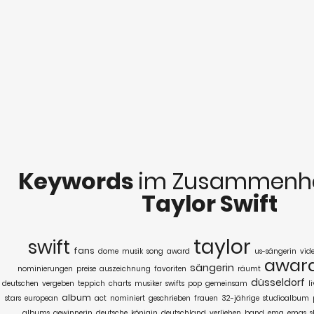
Keywords
im Zusammenha
Taylor Swift
taylor
swift
fans
dome
musik
song
award
us-sängerin
vid
awar
sängerin
nominierungen
preise
auszeichnung
favoriten
räumt
düsseldorf
deutschen
vergeben
teppich
charts
musiker
swifts
pop
gemeinsam
l
album
stars
european
act
nominiert
geschrieben
frauen
32-jährige
studioalbum
albums
gewinnerin
deutsche
königin
deutschland
verliehen
band
ema
emas