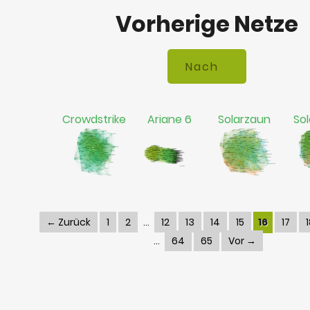
Vorherige Netze
Crowdstrike
Ariane 6
Solarzaun
Sol
← Zurück
1
2
12
13
14
15
16
17
64
65
Vor →