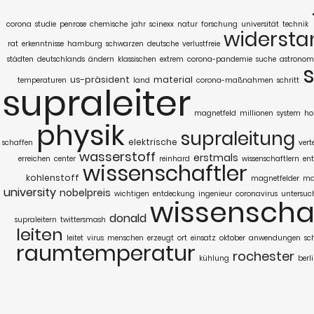
corona
studie
penrose
chemische
jahr
scinexx
natur
forschung
universität
technik
widersta
rat
erkenntnisse
hamburg
schwarzen
deutsche
verlustfreie
städten
deutschlands
ändern
klassischen
extrem
corona-pandemie
suche
astronom
us-präsident
material
temperaturen
land
corona-maßnahmen
schritt
supraleiter
magnetfeld
millionen
system
ho
physik
supraleitung
elektrische
schaffen
vert
wasserstoff
erstmals
erreichen
center
reinhard
wissenschaftlern
en
wissenschaftler
kohlenstoff
magnetfelder
ma
university
nobelpreis
wichtigen
entdeckung
ingenieur
coronavirus
untersuc
wissenscha
donald
supraleitern
twittersmash
leiten
leitet
virus
menschen
erzeugt
ort
einsatz
oktober
anwendungen
sc
raumtemperatur
rochester
kühlung
berl