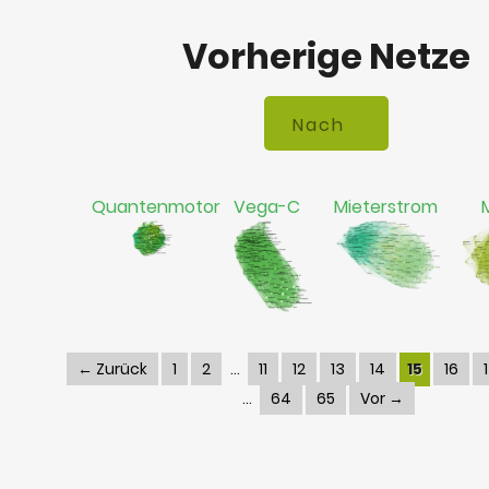
Vorherige Netze
Quantenmotor
Vega-C
Mieterstrom
← Zurück
1
2
11
12
13
14
15
16
64
65
Vor →