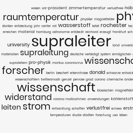
nob
us-präsident
zimmertemperatur
wissen
verlustfreie
ph
raumtemperatur
physiker
magnetfelder
wasserstoff
rochester
starken
entdeckung
jahr
center
rat
leitet
tec
material
erreichen
hamburg
astronomie
entdeckt
reinhard
erzeugt
frankfurt
schr
supraleiter
university
land
universi
supraleitung
materialien
deutsche
verteidigt
system
ermöglichen
wissenscha
pro-physik
supraleitern
markus
coronavirus
forscher
donald
berlin
beschert
erkenntnisse
schwarze
entwick
wissenschaftlern
twittersmash
genzel
penrose
grad
corona
chemische
ände
wissenschaft
klassischen
magnetfeld
widerstand
kohlenstof
corona-maßnahmen
anwendungen
strom
leiten
verlustfrei
erst
entwicklung
schaffen
scinexx
temperaturen
studie
städten
forschung
usa
leben