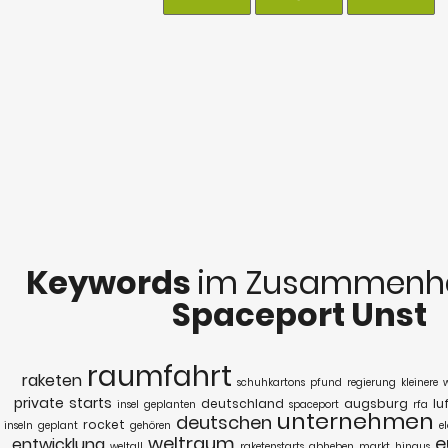
Keywords
im Zusammenha
Spaceport Unst
raumfahrt
raketen
schuhkartons
pfund
regierung
kleinere
private
starts
deutschland
augsburg
lu
insel
geplanten
spaceport
rfa
unternehmen
deutschen
rocket
inseln
geplant
gehören
e
weltraum
e
entwicklung
weltall
raketenstarts
abheben
markt
hinaus