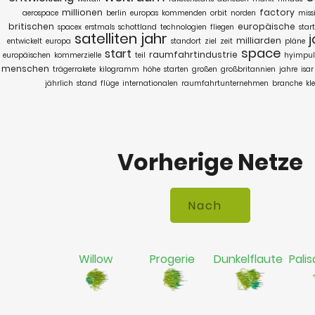
millionen
factory
aerospace
berlin
europas
kommenden
orbit
norden
miss
britischen
europäische
spacex
erstmals
schottland
technologien
fliegen
star
satelliten
jahr
j
milliarden
entwickelt
europa
standort
ziel
zeit
pläne
space
start
raumfahrtindustrie
europäischen
kommerzielle
teil
hyimpul
menschen
trägerrakete
kilogramm
höhe
starten
großen
großbritannien
jahre
isar
jährlich
stand
flüge
internationalen
raumfahrtunternehmen
branche
kl
Vorherige Netze
Willow
Progerie
Dunkelflaute
Palis