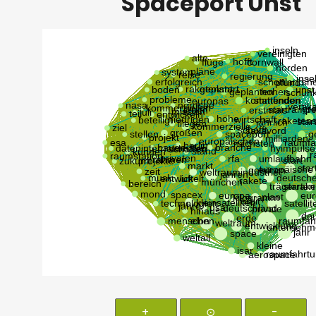
Spaceport Unst
+
⊙
-