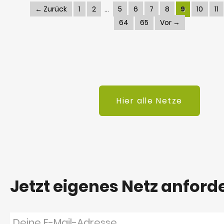
← Zurück
1
2
5
6
7
8
9
10
11
64
65
Vor →
Hier alle Netze
Jetzt eigenes Netz anford