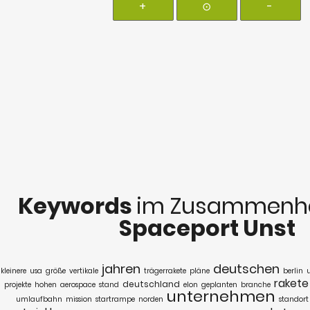
+
⊙
-
Keywords
im Zusammenha
Spaceport Unst
jahren
deutschen
kleinere
usa
größe
vertikale
trägerrakete
pläne
berlin
u
rakete
deutschland
projekte
hohen
aerospace
stand
elon
geplanten
branche
unternehmen
umlaufbahn
mission
startrampe
norden
standort