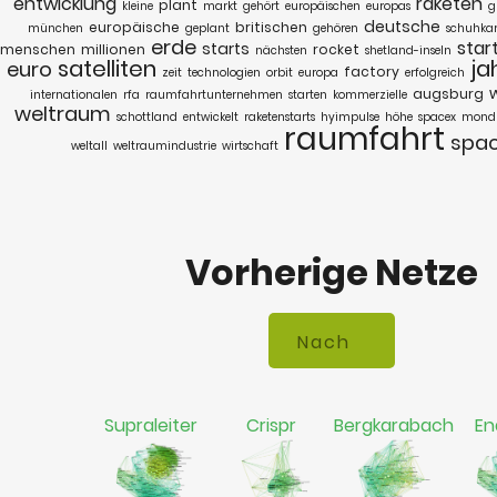
entwicklung
raketen
plant
kleine
markt
gehört
europäischen
europas
g
deutsche
europäische
britischen
münchen
geplant
gehören
schuhkar
erde
star
starts
menschen
millionen
rocket
nächsten
shetland-inseln
satelliten
ja
euro
factory
zeit
technologien
orbit
europa
erfolgreich
augsburg
internationalen
rfa
raumfahrtunternehmen
starten
kommerzielle
weltraum
schottland
entwickelt
raketenstarts
hyimpulse
höhe
spacex
mond
raumfahrt
spa
weltall
weltraumindustrie
wirtschaft
Vorherige Netze
Supraleiter
Crispr
Bergkarabach
En