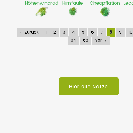
Höhenwindrad
Hirnfäule
Cheapflation
Lec
← Zurück
1
2
3
4
5
6
7
8
9
10
64
65
Vor →
Hier alle Netze