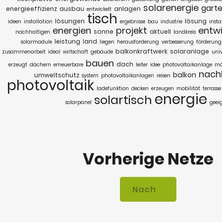
solarenergie
garte
energieeffizienz
ausbau
anlagen
entwickelt
tisch
lösungen
lösung
ideen
installation
ergebnisse
bau
industrie
instal
energien
projekt
entw
sonne
aktuell
nachhaltigen
landkreis
leistung
land
solarmodule
liegen
herausforderung
verbesserung
förderung
balkonkraftwerk
solaranlage
zusammenarbeit
ideal
wirtschaft
gebäude
univ
bauen
dach
erzeugt
dächern
erneuerbare
leiter
idee
photovoltaikanlage
mö
nachh
balkon
umweltschutz
system
photovoltaikanlagen
reisen
photovoltaik
ladefunktion
decken
erzeugen
mobilität
terrasse
energie
solartisch
solarpanel
geei
Vorherige Netze