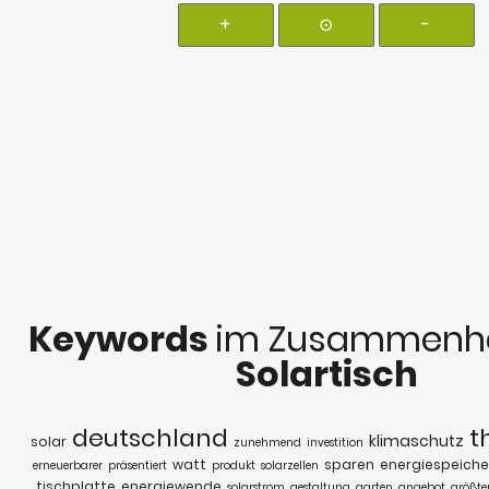
+
⊙
-
Keywords
im Zusammenha
Solartisch
deutschland
t
klimaschutz
solar
zunehmend
investition
watt
sparen
energiespeich
erneuerbarer
präsentiert
produkt
solarzellen
tischplatte
energiewende
solarstrom
gestaltung
garten
angebot
größte