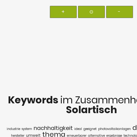
+
⊙
-
Keywords
im Zusammenha
Solartisch
d
nachhaltigkeit
industrie
system
ideal
geeignet
photovoltaikanlagen
thema
umwelt
hersteller
erneuerbarer
alternative
ergebnisse
technolo