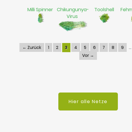
Milli Spinner
Chikungunya-
Toolshell
Fehm
Virus
← Zurück
1
2
3
4
5
6
7
8
9
Vor →
Hier alle Netze