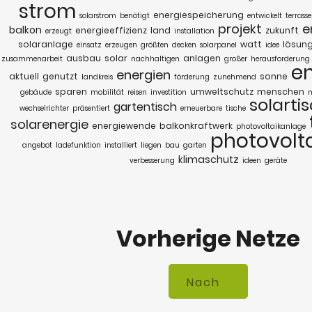
strom
energiespeicherung
solarstrom
benötigt
entwickelt
terrasse
projekt
e
balkon
energieeffizienz
land
zukunft
erzeugt
installation
solaranlage
watt
lösun
einsatz
erzeugen
größten
decken
solarpanel
idee
ausbau
solar
anlagen
zusammenarbeit
nachhaltigen
großer
herausforderung
e
energien
aktuell
genutzt
sonne
landkreis
förderung
zunehmend
sparen
umweltschutz
menschen
gebäude
mobilität
reisen
investition
n
solarti
gartentisch
wechselrichter
präsentiert
erneuerbare
tische
solarenergie
energiewende
balkonkraftwerk
photovoltaikanlage
photovolt
angebot
ladefunktion
installiert
liegen
bau
garten
klimaschutz
verbesserung
ideen
geräte
Vorherige Netze