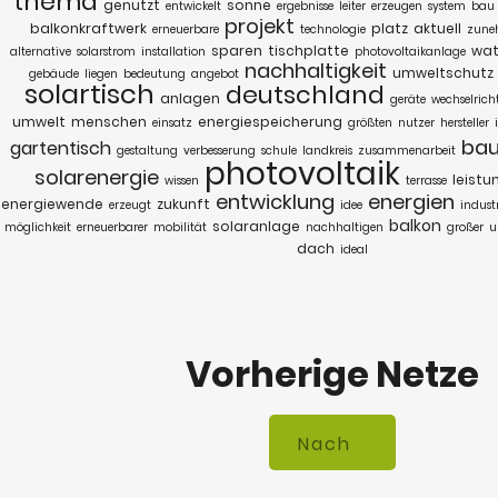
thema
genutzt
sonne
entwickelt
ergebnisse
leiter
erzeugen
system
bau
projekt
balkonkraftwerk
platz
aktuell
erneuerbare
technologie
zune
sparen
tischplatte
wat
alternative
solarstrom
installation
photovoltaikanlage
nachhaltigkeit
umweltschutz
gebäude
liegen
bedeutung
angebot
solartisch
deutschland
anlagen
geräte
wechselrich
umwelt
menschen
energiespeicherung
einsatz
größten
nutzer
hersteller
ba
gartentisch
gestaltung
verbesserung
schule
landkreis
zusammenarbeit
photovoltaik
solarenergie
leistu
wissen
terrasse
entwicklung
energien
energiewende
zukunft
erzeugt
idee
industr
balkon
solaranlage
möglichkeit
erneuerbarer
mobilität
nachhaltigen
großer
u
dach
ideal
Vorherige Netze