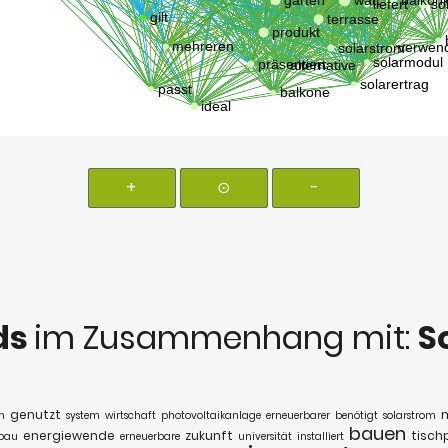
+
⊙
-
ds
im Zusammenhang mit:
S
genutzt
n
system
wirtschaft
photovoltaikanlage
erneuerbarer
benötigt
solarstrom
bauen
energiewende
zukunft
tisch
bau
erneuerbare
universität
installiert