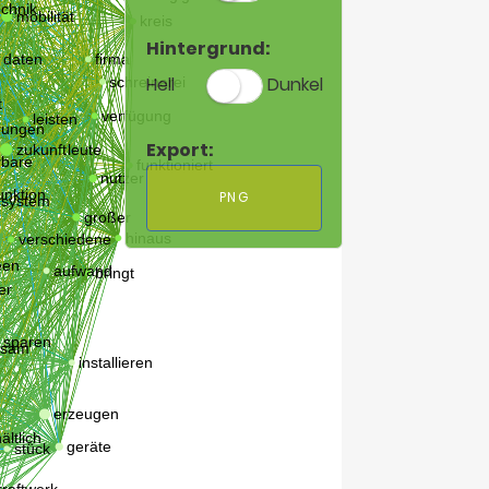
Hintergrund:
Hell
Dunkel
Export:
PNG