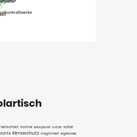
olartisch
menschen
sonne
solar
solarpanel
nutzer
klimaschutz
platte
möglichkeit
ergebnisse