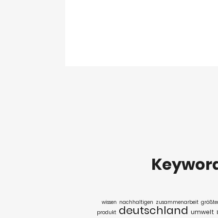
Keywor
wissen
nachhaltigen
zusammenarbeit
größte
deutschland
umwelt
produkt