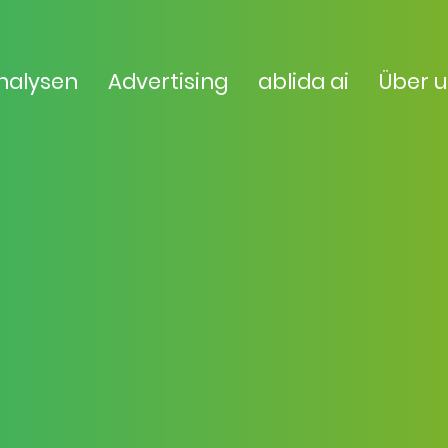
nalysen
Advertising
ablida ai
Über 