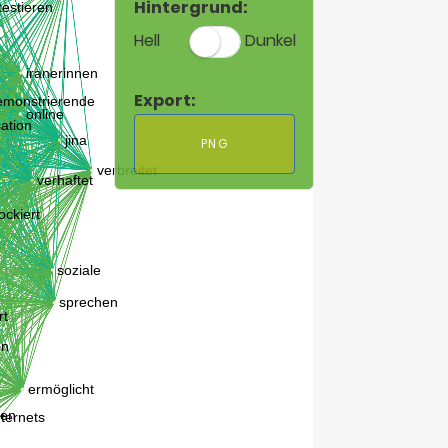
Hintergrund:
Hell
Dunkel
Export:
PNG