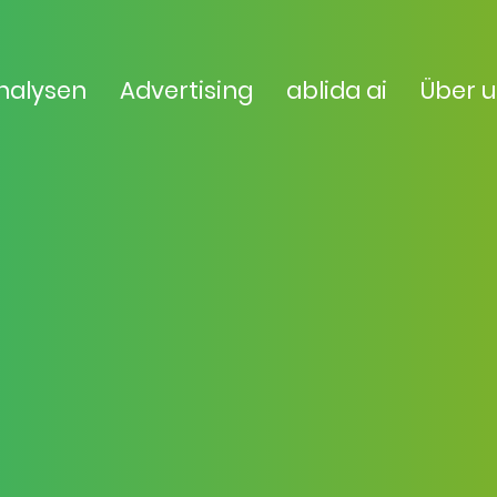
nalysen
Advertising
ablida ai
Über 