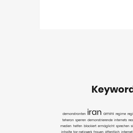
Keywor
iran
amini
demonstranten
regime
reg
teheran
sperren
demonstrierende
internets
rea
medien
helfen
blockiert
ermöglicht
sprechen
s
inhalte
tor-netzwerk
frauen
öffentlich
interne