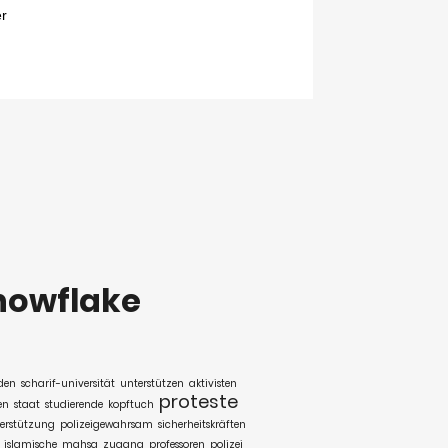
nowflake
den
scharif-universität
unterstützen
aktivisten
proteste
en
staat
studierende
kopftuch
erstützung
polizeigewahrsam
sicherheitskräften
islamische
mahsa
zugang
professoren
polizei