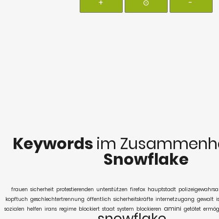
+
⊙
-
Keywords
im Zusammenha
Snowflake
frauen
sicherheit
protestierenden
unterstützen
firefox
hauptstadt
polizeigewahrs
kopftuch
geschlechtertrennung
öffentlich
sicherheitskräfte
internetzugang
gewalt
i
amini
sozialen
helfen
irans
regime
blockiert
staat
system
blockieren
getötet
ermög
snowflake