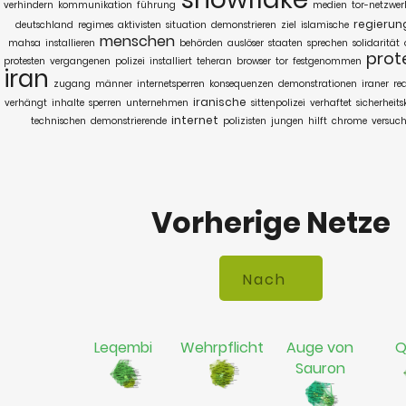
verhindern
kommunikation
führung
medien
tor-netzwer
regierun
deutschland
regimes
aktivisten
situation
demonstrieren
ziel
islamische
menschen
mahsa
installieren
behörden
auslöser
staaten
sprechen
solidarität
prot
protesten
vergangenen
polizei
installiert
teheran
browser
tor
festgenommen
iran
zugang
männer
internetsperren
konsequenzen
demonstrationen
iraner
re
iranische
verhängt
inhalte
sperren
unternehmen
sittenpolizei
verhaftet
sicherheits
internet
technischen
demonstrierende
polizisten
jungen
hilft
chrome
versuc
Vorherige Netze
Leqembi
Wehrpflicht
Auge von
Q
Sauron