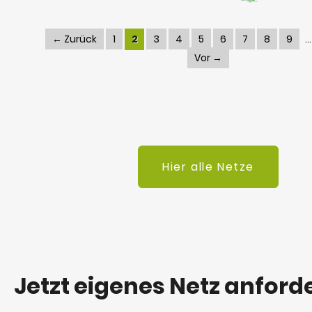
← Zurück
1
2
3
4
5
6
7
8
9
Vor →
Hier alle Netze
Jetzt eigenes Netz anford