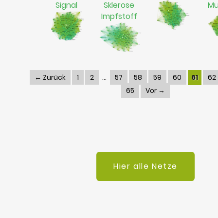
Signal
Sklerose
Mu
Impfstoff
← Zurück
1
2
57
58
59
60
61
62
65
Vor →
Hier alle Netze