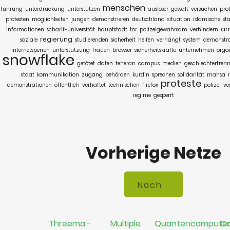
menschen
führung
unterdrückung
unterstützen
auslöser
gewalt
versuchen
pro
protesten
möglichkeiten
jungen
demonstrieren
deutschland
situation
islamische
st
am
informationen
scharif-universität
hauptstadt
tor
polizeigewahrsam
verhindern
regierung
soziale
studierenden
sicherheit
helfen
verhängt
system
demonstr
internetsperren
unterstützung
frauen
browser
sicherheitskräfte
unternehmen
orga
snowflake
getötet
daten
teheran
campus
medien
geschlechtertren
staat
kommunikation
zugang
behörden
kurdin
sprechen
solidarität
mahsa
proteste
demonstrationen
öffentlich
verhaftet
technischen
firefox
polizei
ve
regime
gesperrt
Vorherige Netze
Threema -
Multiple
Quantencompute
Co