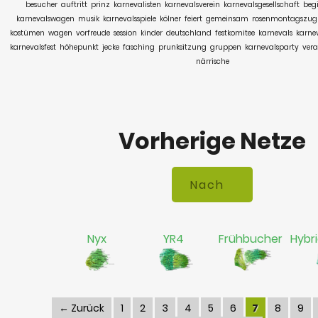
besucher
auftritt
prinz
karnevalisten
karnevalsverein
karnevalsgesellschaft
beg
karnevalswagen
musik
karnevalsspiele
kölner
feiert
gemeinsam
rosenmontagszug
kostümen
wagen
vorfreude
session
kinder
deutschland
festkomitee
karnevals
karne
karnevalsfest
höhepunkt
jecke
fasching
prunksitzung
gruppen
karnevalsparty
vera
närrische
Vorherige Netze
Nyx
YR4
Frühbucher
Hybr
← Zurück
1
2
3
4
5
6
7
8
9