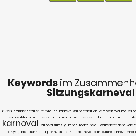
Keywords
im Zusammenha
Sitzungskarneval
feiern
präsident
frauen
stimmung
karnevalssause
tradition
karnevalskostüme
karne
karnevalslieder
karnevalsschlager
narren
karnevalszeit
februar
programm
straß
karneval
karnevalsumzug
kölsch
motto
helau
weiberfastnacht
veran
partys
gäste
rosenmontag
prinzessin
sitzungskarneval
köln
bühne
karnevalsmask