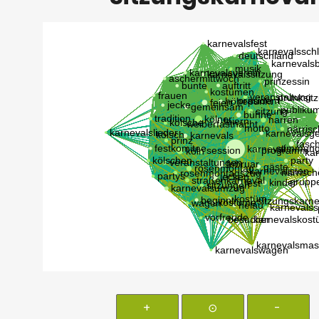
+
⊙
-