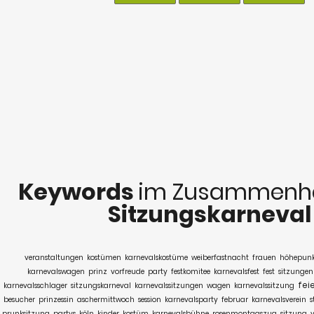
Keywords
im Zusammenha
Sitzungskarneval
veranstaltungen
kostümen
karnevalskostüme
weiberfastnacht
frauen
höhepunk
karnevalswagen
prinz
vorfreude
party
festkomitee
karnevalsfest
fest
sitzungen
fei
karnevalsschlager
sitzungskarneval
karnevalssitzungen
wagen
karnevalssitzung
besucher
prinzessin
aschermittwoch
session
karnevalsparty
februar
karnevalsverein
s
prunksitzung
partys
köln
kinder
kostüm
karnevalsbühne
rosenmontagszug
sitzung