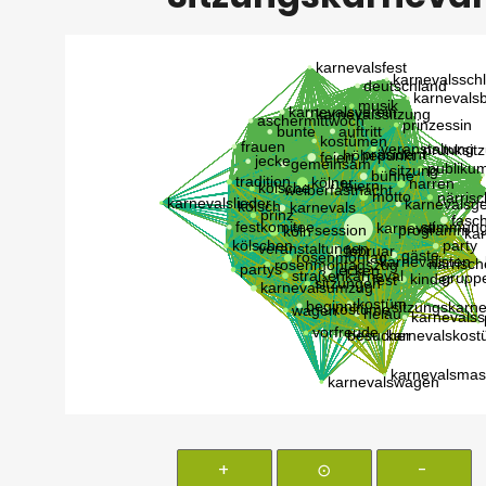
+
⊙
-