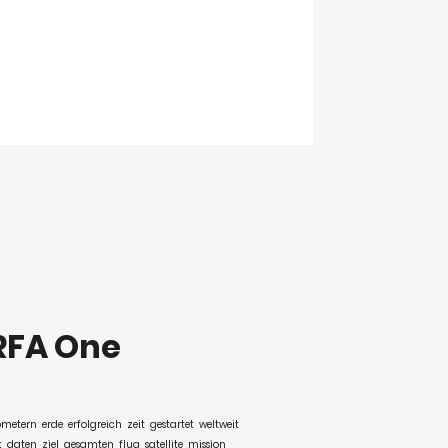
RFA One
ometern
erde
erfolgreich
zeit
gestartet
weltweit
t
daten
ziel
gesamten
flug
satellite
mission