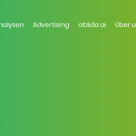
nalysen
Advertising
ablida ai
Über 