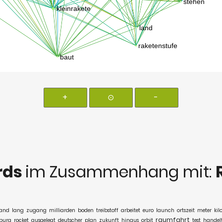
+
⊙
-
rds
im Zusammenhang mit:
tand
lang
zugang
milliarden
boden
treibstoff
arbeitet
euro
launch
ortszeit
meter
kil
raumfahrt
burg
rocket
ausgelegt
deutscher
plan
zukunft
hinaus
orbit
test
handel