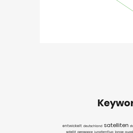
Keywo
satelliten
entwickelt
deutschland
s
satellit
aerospace
jungfernflug
lange
augs