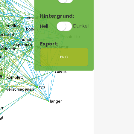
Hintergrund:
Hell
Dunkel
Export:
PNG