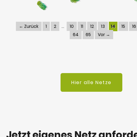
← Zurück
1
2
10
11
12
13
14
15
16
64
65
Vor →
Hier alle Netze
Jetzt eigenes Netz anford