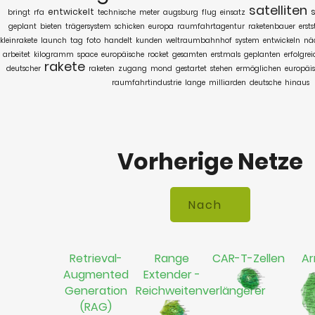
satelliten
entwickelt
bringt
rfa
technische
meter
augsburg
flug
einsatz
geplant
bieten
trägersystem
schicken
europa
raumfahrtagentur
raketenbauer
ersts
kleinrakete
launch
tag
foto
handelt
kunden
weltraumbahnhof
system
entwickeln
nä
arbeitet
kilogramm
space
europäische
rocket
gesamten
erstmals
geplanten
erfolgre
rakete
deutscher
raketen
zugang
mond
gestartet
stehen
ermöglichen
europäi
raumfahrtindustrie
lange
milliarden
deutsche
hinaus
Vorherige Netze
Retrieval-
Range
CAR-T-Zellen
Ar
Augmented
Extender -
Generation
Reichweitenverlängerer
(RAG)