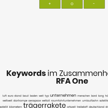
+
⊙
-
Keywords
im Zusammenha
RFA One
unternehmen
luft
euro
stand
baut
boden
weit
typ
menschen
bord
lang
hö
weltweit
startrampe
aerospace
weltall
raumfahrtunternehmen
umlaufbahn
satellit
trägerrakete
satellit
kilometern
ortszeit
treibstoff
deutschland
st