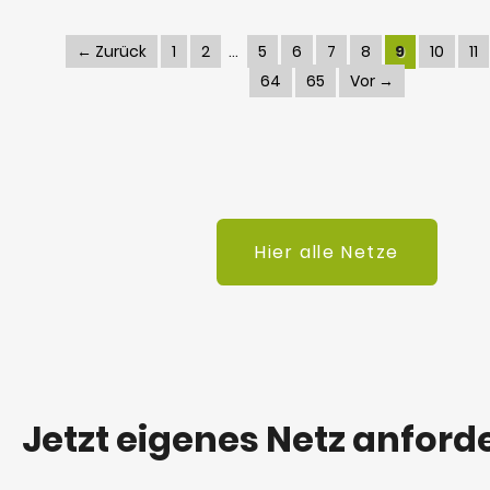
← Zurück
1
2
5
6
7
8
9
10
11
64
65
Vor →
Hier alle Netze
Jetzt eigenes Netz anford