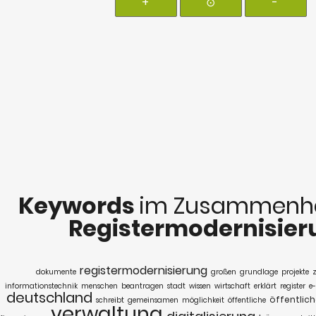
+
⊙
-
Keywords
im Zusammenha
Registermodernisier
registermodernisierung
dokumente
großen
grundlage
projekte
informationstechnik
menschen
beantragen
stadt
wissen
wirtschaft
erklärt
register
e
deutschland
öffentlic
schreibt
gemeinsamen
möglichkeit
öffentliche
verwaltung