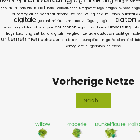
digitalisierung
bürger
finanzierung
schritt
staat
geburtsurkunde
ziel
herausforderungen
umgesetzt
regel
fragen
bundes
anga
bundesregierung
sicherheit
datenaustausch
lösung
geld
millionen
bürokratie
daten
digitale
geplant
ministerium
land
verfügung
registern
e
deutschen
umsetzung
verwaltungsdaten
blick
zeigen
regeln
bestehende
inte
frage
forschung
zeit
bund
digitalen
vergleich
zentrale
austausch
wichtige
moder
unternehmen
behörden
statistischen
europäischen
große
leben
lässt
in
ermöglicht
bürgerinnen
deutsche
Vorherige Netze
Willow
Progerie
Dunkelflaute
Palis