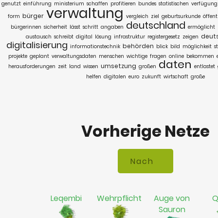
genutzt
einführung
ministerium
schaffen
profitieren
bundes
statistischen
verfügung
verwaltung
bürger
form
vergleich
ziel
geburtsurkunde
öffent
deutschland
bürgerinnen
sicherheit
lässt
schritt
angaben
ermöglicht
deut
austausch
schreibt
digital
lösung
infrastruktur
registergesetz
zeigen
digitalisierung
behörden
informationstechnik
blick
bild
möglichkeit
s
projekte
geplant
verwaltungsdaten
menschen
wichtige
fragen
online
bekommen
daten
umsetzung
herausforderungen
zeit
land
wissen
großen
entlastet
helfen
digitalen
euro
zukunft
wirtschaft
große
Vorherige Netze
Leqembi
Wehrpflicht
Auge von
Q
Sauron