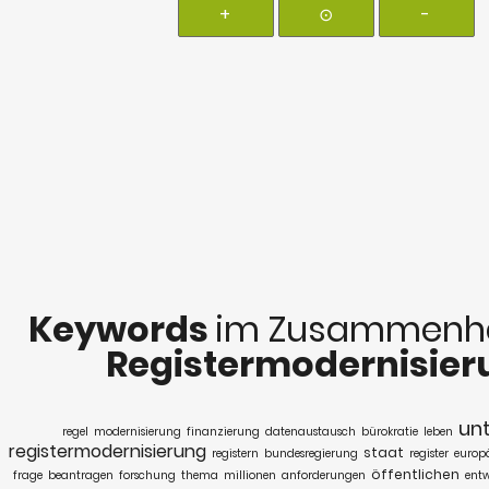
+
⊙
-
Keywords
im Zusammenha
Registermodernisier
un
regel
modernisierung
finanzierung
datenaustausch
bürokratie
leben
registermodernisierung
staat
registern
bundesregierung
register
europ
öffentlichen
frage
beantragen
forschung
thema
millionen
anforderungen
ent