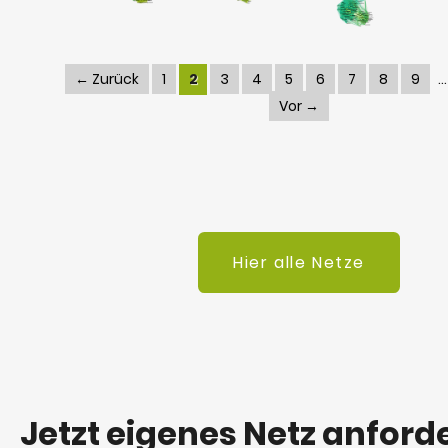
← Zurück
1
2
3
4
5
6
7
8
9
Vor →
Hier alle Netze
Jetzt eigenes Netz anford