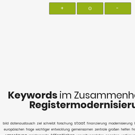
+
⊙
-
Keywords
im Zusammenha
Registermodernisier
staat
bild
datenaustausch
ziel
schreibt
forschung
finanzierung
modernisierung
europäischen
frage
wichtiger
entwicklung
gemeinsamen
zentrale
großen
helfen
fr