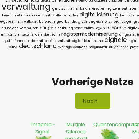
umsetzung
öffentlichen
registergesetz
verwaltungsdaten
angaben
verfügu
verwaltung
genutzt
internet
land
menschen
registern
zeit
leben
digitalisierung
bereich
geburtsurkunde
schritt
stellen
schaffen
herausford
e-government
entlastet
bürokratie
geld
bundes
große
vergleich
blick
beantragen
gep
bürger
behörden
grundlage
kommunen
einführung
stadt
online
regeln
digital
registermodernisierung
ministerium
bestehende
erklärt
form
umgesetzt
i
digitale
regel
informationstechnik
erklärte
zukunft
digital
lässt
thema
registe
deutschland
bund
wichtige
deutsche
möglichkeit
bürgerinnen
profit
Vorherige Netze
Threema -
Multiple
Quantencompute
Co
Signal
Sklerose
Mu
Impfstoff