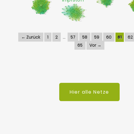
← Zurück
1
2
57
58
59
60
61
62
65
Vor →
Hier alle Netze