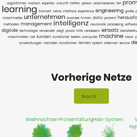
prom
algorithmen
mensch
experten
zukunft
treffen
person
verschiedenen
teil
learning
engineering
trainiert
netze
interface
experience
große
unternehmen
herausf
data
maschinelles
business
firmen
prozent
intelligenz
management
methoden
neuronale
processing
softwar
einsatz
digitale
technologie
verwendet
zeigt
praxis
hilfe
verbessern
dienstleis
machine
kunden
maschinellen
ziel
künstlicher
besten
computer
vision
p
de
lernen
anwendungen
nächsten
künstlichen
system
erkennen
service
Vorherige Netze
Weihnachten
Proteinfaltung
Halo-System
V
Hy