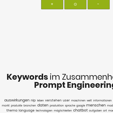
+
⊙
-
Keywords
im Zusammenha
Prompt Engineerin
auswirkungen
nlp
verstehen
user
leben
maschinen
welt
informationen
daten
menschen
markt
produkte
branchen
produktion
sprache
google
mode
chatbot
thema
language
technologien
möglichkeiten
aufgaben
art
mod