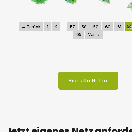
← Zurück
1
2
57
58
59
60
61
62
65
Vor →
Hier alle Netze
Jetzt eigenes Netz anford