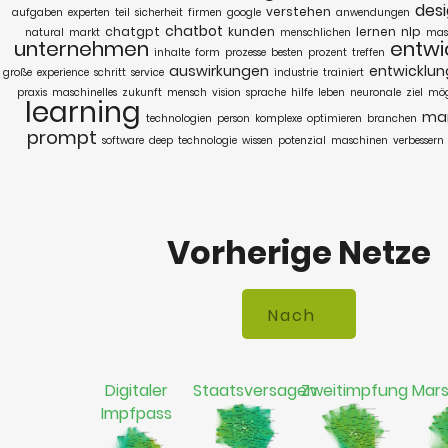
des
verstehen
aufgaben
experten
teil
sicherheit
firmen
google
anwendungen
chatbot
chatgpt
kunden
lernen
nlp
natural
markt
menschlichen
mas
unternehmen
entwi
inhalte
form
prozesse
besten
prozent
treffen
auswirkungen
entwicklun
große
experience
schritt
service
industrie
trainiert
praxis
maschinelles
zukunft
mensch
vision
sprache
hilfe
leben
neuronale
ziel
mög
learning
ma
technologien
person
komplexe
optimieren
branchen
prompt
software
deep
technologie
wissen
potenzial
maschinen
verbessern
Vorherige Netze
Digitaler
Staatsversagen
Zweitimpfung
Mar
Impfpass