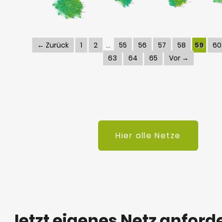
← Zurück
1
2
55
56
57
58
59
60
63
64
65
Vor →
Hier alle Netze
Jetzt eigenes Netz anford