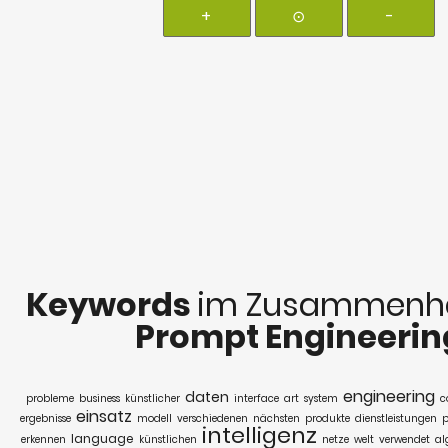
+
⊙
-
Keywords
im Zusammenha
Prompt Engineerin
engineering
daten
probleme
business
künstlicher
interface
art
system
c
einsatz
ergebnisse
modell
verschiedenen
nächsten
produkte
dienstleistungen
p
intelligenz
language
erkennen
künstlichen
netze
welt
verwendet
al