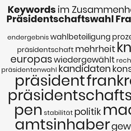
Keywords
im Zusammenha
Präsidentschaftswahl Fr
wahlbeteiligung
proz
endergebnis
k
mehrheit
präsidentschaft
europas
wiedergewählt
rec
kandidaten
kon
präsidentenwahl
präsident
frankr
präsidentschaft
pen
ma
politik
stabilität
amtsinhaber
gew