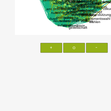
+
⊙
-