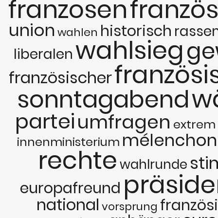
franzosen
franzö
union
historisch
rasse
wahlen
wahlsieg
ge
liberalen
französi
französischer
w
sonntagabend
partei
umfragen
extrem
mélenchon
innenministerium
rechte
st
wahlrunde
präside
europafreund
national
französ
vorsprung