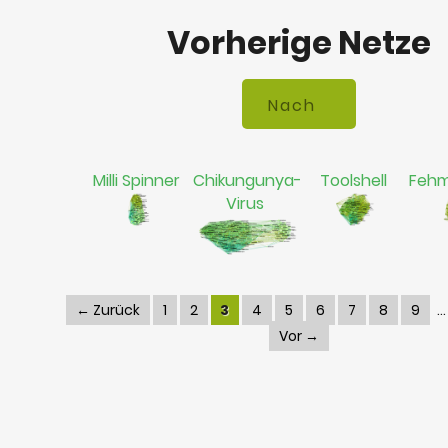
Vorherige Netze
Milli Spinner
Chikungunya-
Toolshell
Fehm
Virus
← Zurück
1
2
3
4
5
6
7
8
9
Vor →