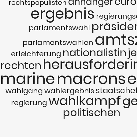
euro
anhänger
rechtspopulisten
ergebnis
regierungs
präside
parlamentswahl
amtsz
parlamentswahlen
nationalistin
j
erleichterung
herausforderi
rechten
marine
macrons
e
staatsche
wahlgang
wahlergebnis
wahlkampf
ge
regierung
politischen