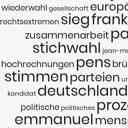
europ
wiederwahl
gesellschaft
sieg
frank
rechtsextremen
pa
zusammenarbeit
stichwahl
jean-ma
pens
brü
hochrechnungen
stimmen
parteien
u
deutschland
kandidat
proz
politische
politisches
emmanuel
mens