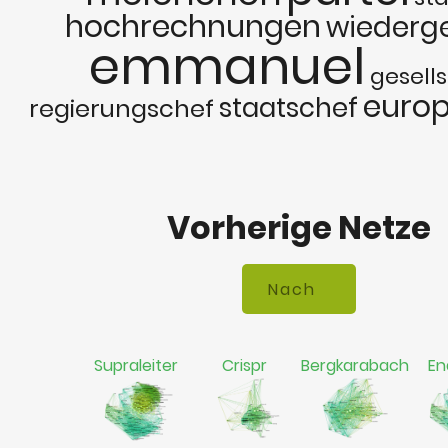
hochrechnungen
wiederg
emmanuel
gesell
euro
staatschef
regierungschef
Vorherige Netze
Supraleiter
Crispr
Bergkarabach
En