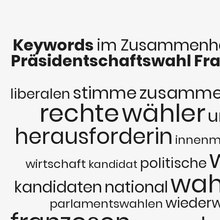
Keywords
im Zusammenha
Präsidentschaftswahl Fr
stimme
zusamme
liberalen
rechte
wähler
u
herausforderin
innenm
politische
wirtschaft
kandidat
wah
kandidaten
national
wieder
parlamentswahlen