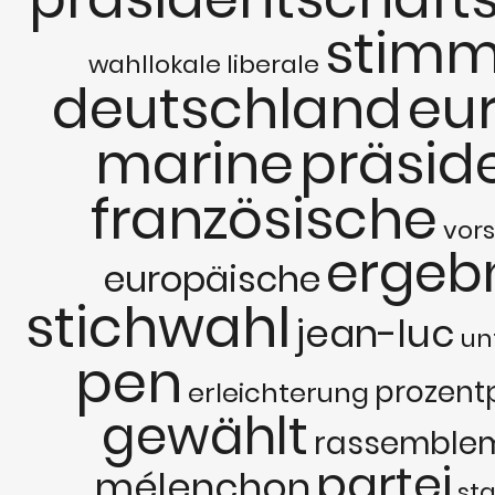
stim
wahllokale
liberale
deutschland
eu
marine
präsid
französische
vor
ergeb
europäische
stichwahl
jean-luc
un
pen
prozent
erleichterung
gewählt
rassemble
partei
mélenchon
sta