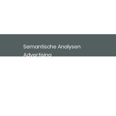
Semantische Analysen
Advertising
ablida ai
Über uns
Kontakt
Nutzungsbedingungen
Impressum
Login