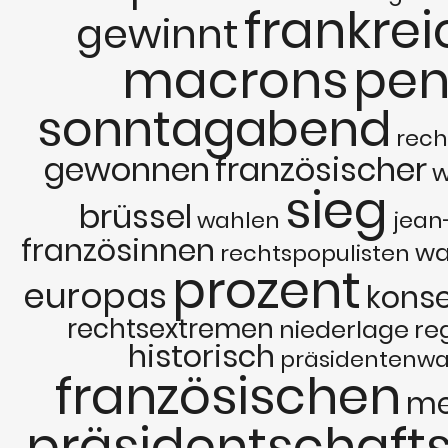
frankrei
gewinnt
macrons
pen
sonntagabend
rech
gewonnen
französischer
w
sieg
brüssel
wahlen
jean
französinnen
wa
rechtspopulisten
prozent
europas
konse
rechtsextremen
niederlage
re
historisch
präsidentenwa
französischen
me
präsidentschaft