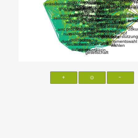
+
⊙
-