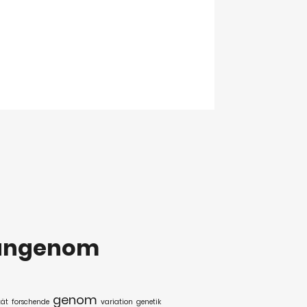
angenom
genom
tät
forschende
variation
genetik