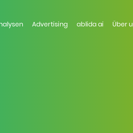
nalysen
Advertising
ablida ai
Über 