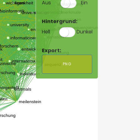
Aus
Ein
Hintergrund:
Hell
Dunkel
Export:
PNG