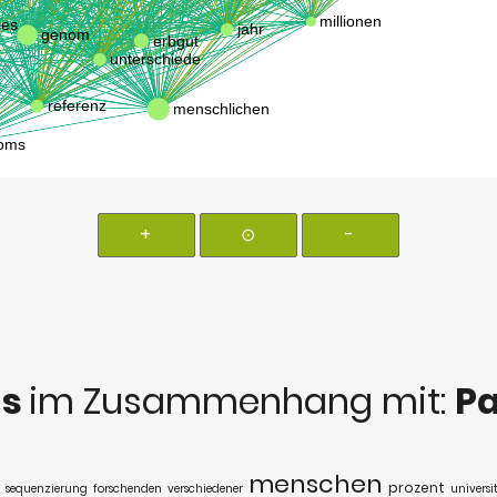
+
⊙
-
ds
im Zusammenhang mit:
P
menschen
prozent
sequenzierung
forschenden
verschiedener
universi