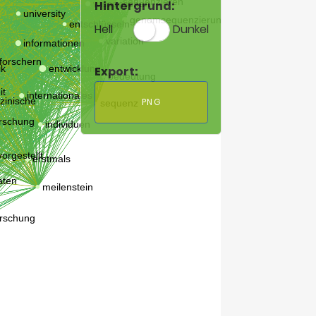
Hintergrund:
Hell
Dunkel
Export:
PNG