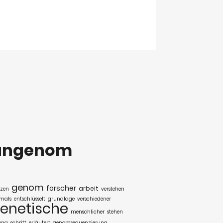
angenom
genom
forscher
arbeit
nzen
verstehen
tmals
entschlüsselt
grundlage
verschiedener
enetische
menschlicher
stehen
ung
schritt
erläutert
genomsequenzierung