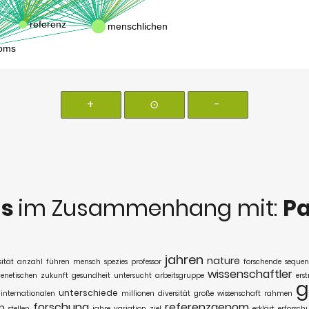
+
⊙
-
ds
im Zusammenhang mit:
P
jahren
nature
sität
anzahl
führen
mensch
spezies
professor
forschende
seque
wissenschaftler
enetischen
zukunft
gesundheit
untersucht
arbeitsgruppe
ers
g
unterschiede
internationalen
millionen
diversität
große
wissenschaft
rahmen
forschung
referenzgenom
n
stellen
jahre
variation
ziel
erklärt
erforsch