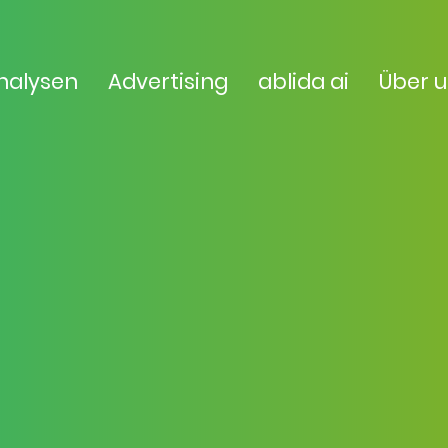
nalysen
Advertising
ablida ai
Über 