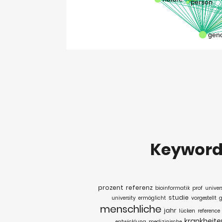
Keywor
prozent
referenz
bioinformatik
prof
univer
studie
university
ermöglicht
vorgestellt
g
menschliche
jahr
lücken
reference
krankheite
entwicklung
medizinische