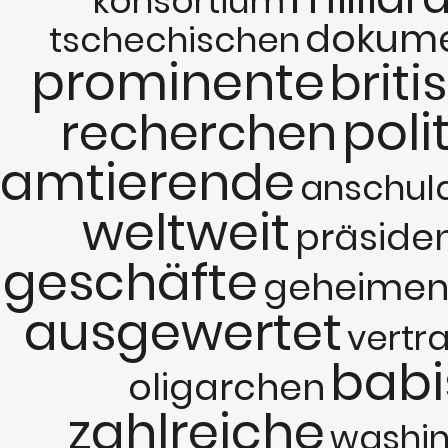
konsortium
dokum
tschechischen
prominente
brit
poli
recherchen
amtierende
anschul
weltweit
präside
geschäfte
geheime
ausgewertet
vertr
babi
oligarchen
zahlreiche
washi