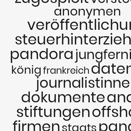
anonymen
veröffentlich
steuerhinterzie
pandora
jungfern
date
könig
frankreich
journalistinn
dokumente
and
stiftungen
offsh
firmen
pan
staats