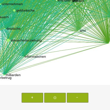
+
⊙
-