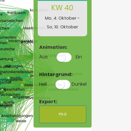
KW 40
Mo, 4. Oktober -
So, 10. Oktober
Animation:
Aus
Ein
Hintergrund:
Hell
Dunkel
Export:
PNG