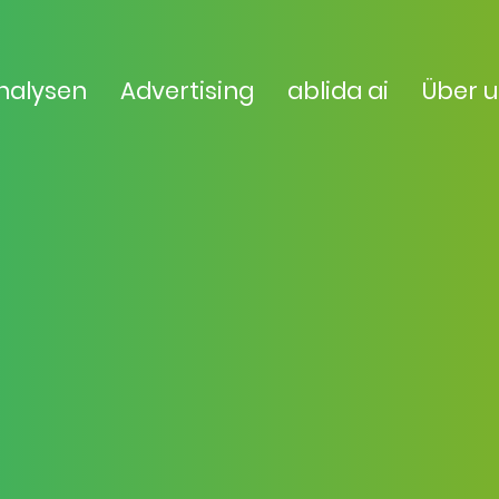
nalysen
Advertising
ablida ai
Über 