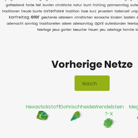
gottesdienst
farbe
fest
bunten
christliche
natur
bunt
frühling
palmsonntag
aufe
osterhase
traditionen
freude
bunte
tradition
hase
kurz
jerusalem
fastenzeit
urs
eier
karfreitag
geschenke
ostereiern
christlichen
karwoche
kindern
basteln
april
osternacht
sonntag
traditionellen
osterei
ostersonntag
auferstanden
feiert
feiertage
jesus
garten
besucher
freuen
jesu
ostertage
familie
k
Vorherige Netze
Hexastickstoff
Gohrischheide
Wendelstein
Meg
7-X