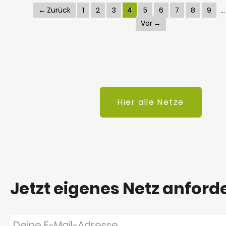
← Zurück
1
2
3
4
5
6
7
8
9
Vor →
Hier alle Netze
Jetzt eigenes Netz anford