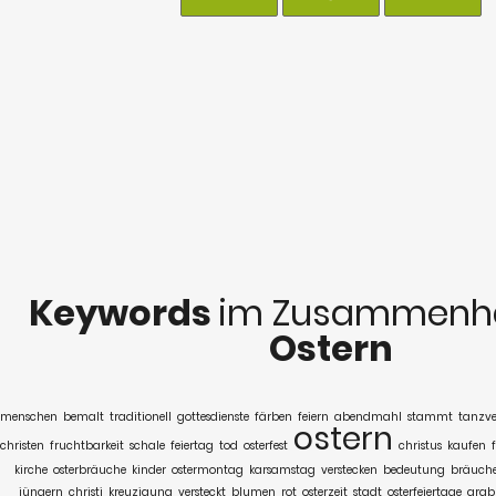
Keywords
im Zusammenha
Ostern
menschen
bemalt
traditionell
gottesdienste
färben
feiern
abendmahl
stammt
tanzve
ostern
christen
fruchtbarkeit
schale
feiertag
tod
osterfest
christus
kaufen
kirche
osterbräuche
kinder
ostermontag
karsamstag
verstecken
bedeutung
bräuch
jüngern
christi
kreuzigung
versteckt
blumen
rot
osterzeit
stadt
osterfeiertage
grab