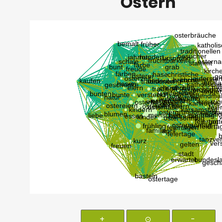
Ostern
+
⊙
-