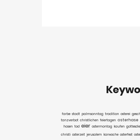
Keywo
farbe
stadt
palmsonntag
tradition
osterei
gesc
osterhase
tanzverbot
christlichen
feiertagen
eier
hasen
tod
ostermontag
kaufen
gottesdi
christi
osterzeit
jerusalem
karwoche
osterfest
ost