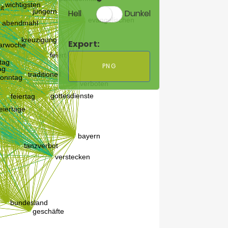
Hell
Dunkel
Export:
PNG