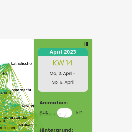
April 2023
KW 14
Mo, 3. April -
So, 9. April
Animation:
Aus
Ein
Hintergrund: