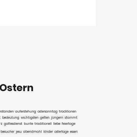
Ostern
rstanden
auferstehung
ostersonntag
traditionen
t
bedeutung
wichtigsten
gelten
jüngern
stammt
rz
gottesdienst
bunte
traditionell
liebe
feiertage
besucher
jesu
abendmahl
kinder
ostertage
essen