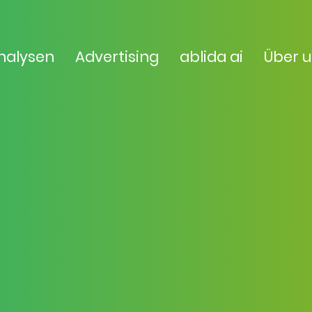
nalysen
Advertising
ablida ai
Über 