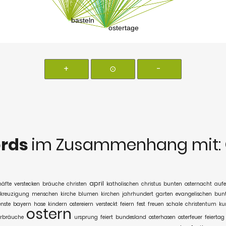
+
⊙
-
rds
im Zusammenhang mit:
april
häfte
verstecken
bräuche
christen
katholischen
christus
bunten
osternacht
aufe
kreuzigung
menschen
kirche
blumen
kirchen
jahrhundert
garten
evangelischen
bun
enste
bayern
hase
kindern
ostereiern
versteckt
feiern
fest
freuen
schale
christentum
ku
ostern
erbräuche
ursprung
feiert
bundesland
osterhasen
osterfeuer
feiertag