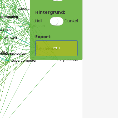
Hintergrund:
Hell
Dunkel
Export:
PNG