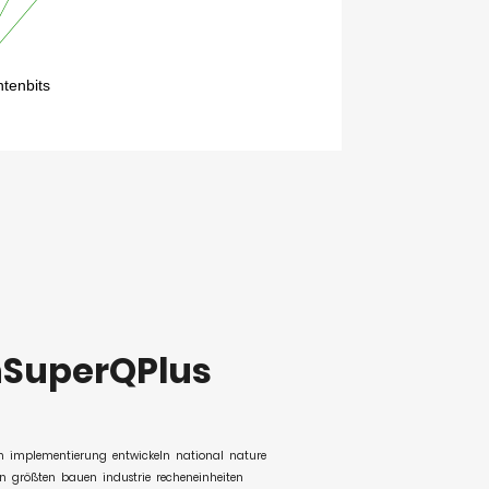
SuperQPlus
n
implementierung
entwickeln
national
nature
n
größten
bauen
industrie
recheneinheiten