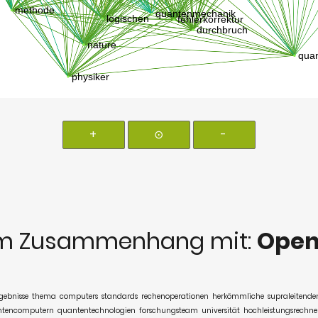
+
⊙
-
m Zusammenhang mit:
Open
gebnisse
thema
computers
standards
rechenoperationen
herkömmliche
supraleitende
tencomputern
quantentechnologien
forschungsteam
universität
hochleistungsrechne