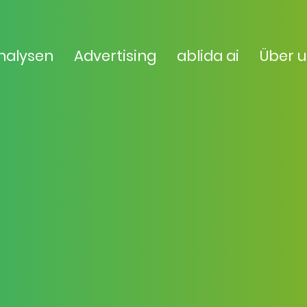
nalysen
Advertising
ablida ai
Über 