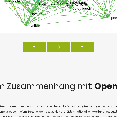
+
⊙
-
m Zusammenhang mit:
Open
zienz
informationen
erstmals
computer
technologie
technologien
lösungen
wissenscha
enbits
bauen
liefern
forschenden
deutschland
größten
national
entwicklung
bedeute
ting
institut
meilenstein
rechenoperationen
ermöglichen
team
entwickelt
quantentec