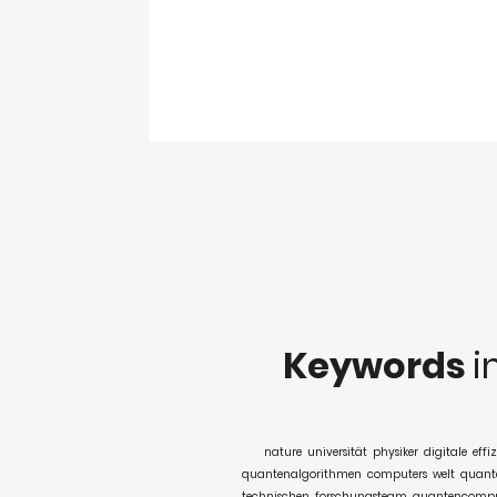
Keywords
i
nature
universität
physiker
digitale
effi
quantenalgorithmen
computers
welt
quant
technischen
forschungsteam
quantencompu