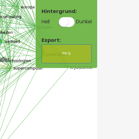
Hintergrund:
Hell
Dunkel
Export:
PNG