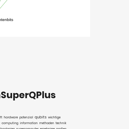
SuperQPlus
qubits
ft
hardware
potenzial
wichtige
t
computing
information
methoden
technik
hnologien
supercomputer
ergebnisse
großen