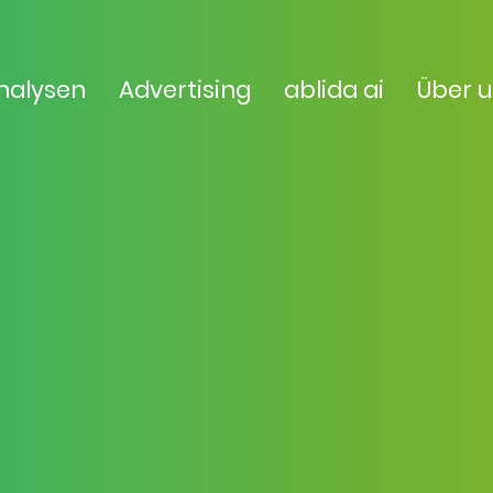
nalysen
Advertising
ablida ai
Über 