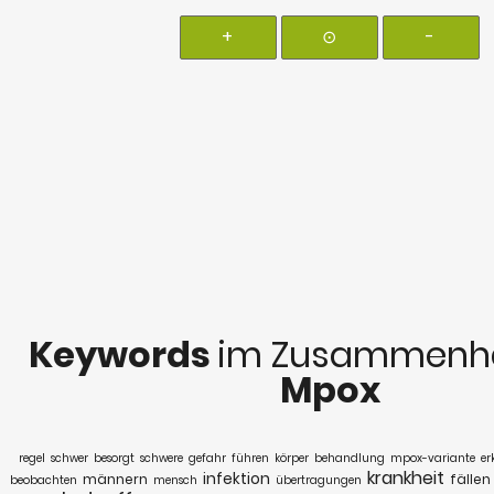
+
⊙
-
Keywords
im Zusammenha
Mpox
regel
schwer
besorgt
schwere
gefahr
führen
körper
behandlung
mpox-variante
er
krankheit
infektion
männern
fällen
beobachten
mensch
übertragungen