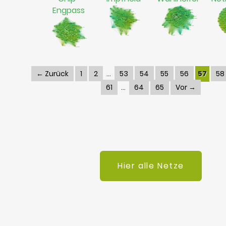
Engpass
← Zurück
1
2
53
54
55
56
57
58
61
64
65
Vor →
Hier alle Netze