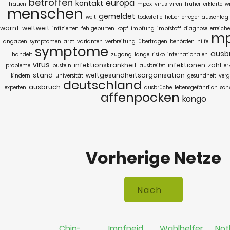
betroffen
europa
kontakt
frauen
mpox-virus
viren
früher
erklärte
w
menschen
gemeldet
welt
todesfälle
fieber
erreger
ausschlag
warnt
weltweit
infizierten
fehlgeburten
kopf
impfung
impfstoff
diagnose
erreich
m
angaben
symptomen
arzt
varianten
verbreitung
übertragen
behörden
hilfe
symptome
ausb
handelt
zugang
lange
risiko
internationalen
virus
infektionskrankheit
infektionen
zahl
probleme
pusteln
ausbreitet
er
stand
weltgesundheitsorganisation
kindern
universität
gesundheit
verg
deutschland
ausbruch
experten
ausbrüche
lebensgefährlich
sch
affenpocken
kongo
Vorherige Netze
Chip-
Impfneid
Wahlhelfer
Not