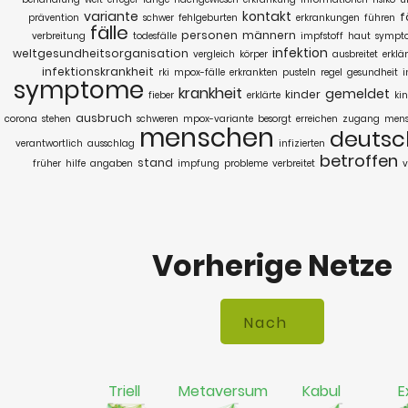
variante
kontakt
f
prävention
schwer
fehlgeburten
erkrankungen
führen
fälle
personen
männern
verbreitung
todesfälle
impfstoff
haut
sympt
infektion
weltgesundheitsorganisation
vergleich
körper
ausbreitet
erklär
infektionskrankheit
rki
mpox-fälle
erkrankten
pusteln
regel
gesundheit
i
symptome
krankheit
gemeldet
kinder
fieber
erklärte
ki
ausbruch
corona
stehen
schweren
mpox-variante
besorgt
erreichen
zugang
men
menschen
deutsc
verantwortlich
ausschlag
infizierten
betroffen
stand
früher
hilfe
angaben
impfung
probleme
verbreitet
v
Vorherige Netze
Triell
Metaversum
Kabul
E