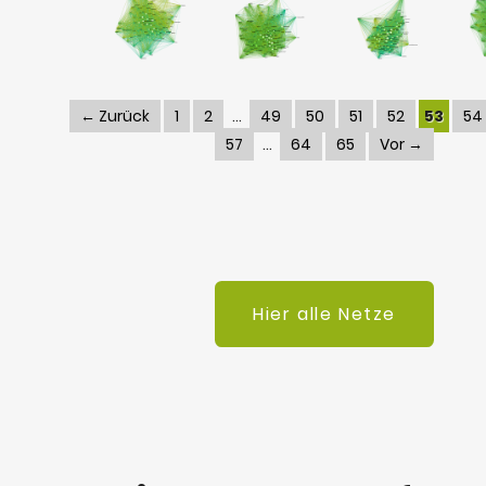
← Zurück
1
2
49
50
51
52
53
54
57
64
65
Vor →
Hier alle Netze