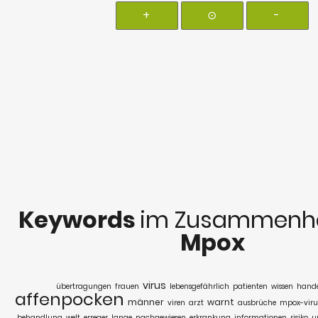
+
⊙
-
Keywords
im Zusammenha
Mpox
virus
übertragungen
frauen
lebensgefährlich
patienten
wissen
hande
affenpocken
männer
warnt
viren
arzt
ausbrüche
mpox-viru
behandlung
welt
erreger
lange
nachgewiesen
erkrankung
informationen
risiko
u