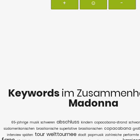
+
⊙
-
Keywords
im Zusammenha
Madonna
abschluss
65-jährige
musik
schweren
kindern
copacabana-strand
schwar
copacabana
südamerikanischen
brasilianische
superlative
brasilianischen
gro
tour
welttournee
interview
späten
stadt
popmusik
zahlreiche
performte
fans