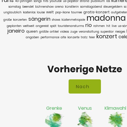
karrier
40-jährigen
songs
hits
youtube
us-popstar
strand
publikum
los
samstag
beendet
bühnenshow
arena
künstlerin
samstagabend
steuergeldern
s
welt
gratis-konzert
unglaublich
kostenlos
louise
pop-ikone
tournee
aufgetrete
madonna
sängerin
große
konzerten
shows
küstenmetropole
rio
geplanten
weltweit
angereist
spät
touristenansturms
rahmen
hit
live
us-sä
janeiro
queen
größte
artikel
videos
zuge
veranstaltung
superstar
riesiges
konzert
cel
angaben
performance
alte
konzerte
trotz
feier
Vorherige Netze
Grenke
Venus
Klimawahl