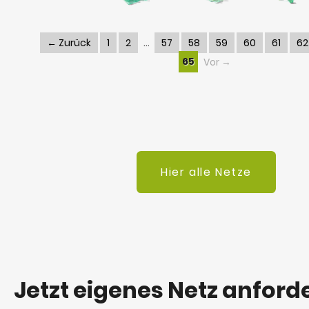
← Zurück
1
2
57
58
59
60
61
62
65
Vor →
Hier alle Netze
Jetzt eigenes Netz anford