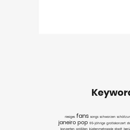
Keywor
fans
riesiges
songs
schwarzen
schätzu
janeiro
pop
65-jährige
gratiskonzert
st
konzerten
größten
küstenmetropole
stadt
ber