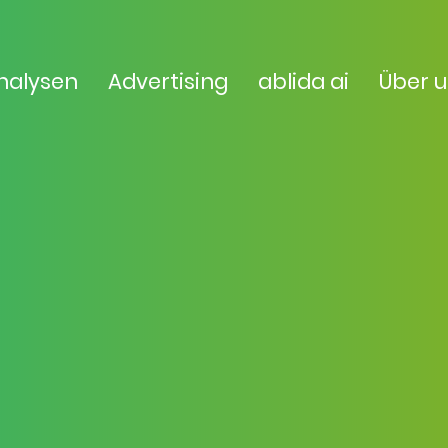
nalysen
Advertising
ablida ai
Über 