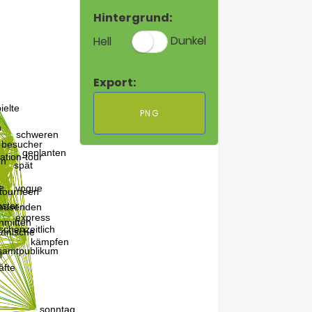
Hintergrund:
Hell
Dunkel
Export:
PNG