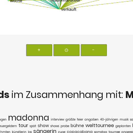
+
⊙
-
ds
im Zusammenhang mit:
M
madonna
ngen
interview
größte
feier
angaben
40-jährigen
musik
s
tour
welttournee
show
bühne
euergeldern
spät
shows
probe
geplanten
sängerin
copacabana
ühmten
künstlerin
los
zuge
samstag
tournee
angerei