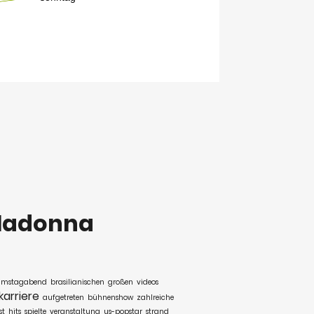
adonna
amstagabend
brasilianischen
großen
videos
karriere
aufgetreten
bühnenshow
zahlreiche
st
hits
spielte
veranstaltung
us-popstar
strand