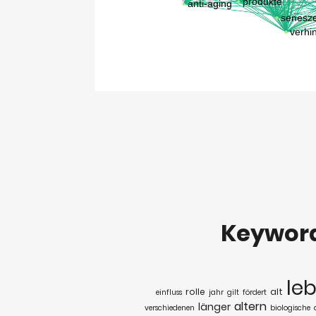
Keywor
le
rolle
alt
einfluss
jahr
gilt
fördert
altern
länger
verschiedenen
biologische