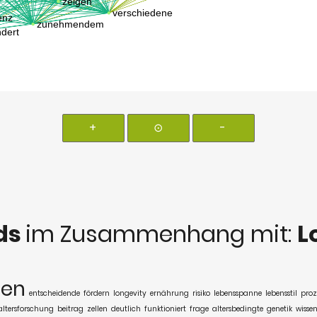
+
⊙
-
ds
im Zusammenhang mit:
L
ben
entscheidende
fördern
longevity
ernährung
risiko
lebensspanne
lebensstil
proz
altersforschung
beitrag
zellen
deutlich
funktioniert
frage
altersbedingte
genetik
wissen