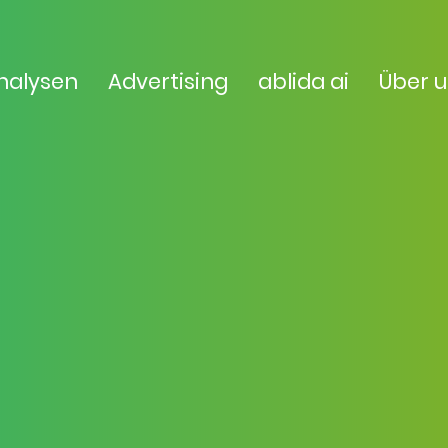
nalysen
Advertising
ablida ai
Über 