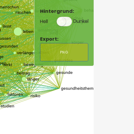
Hintergrund:
Hell
Dunkel
Export:
PNG