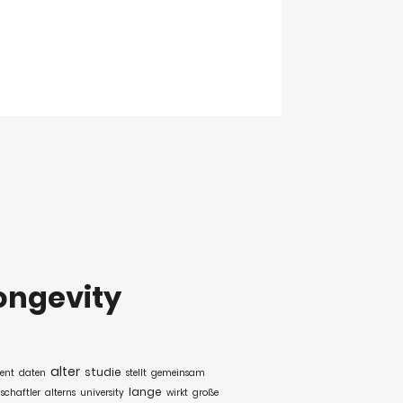
ongevity
alter
studie
ent
daten
stellt
gemeinsam
lange
schaftler
alterns
university
wirkt
große