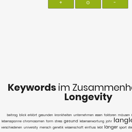
+
⊙
-
Keywords
im Zusammenha
Longevity
beitrag
blick
erklärt
gesunden
krankheiten
unternehmen
essen
faktoren
mäusen
langl
gesund
lebensspanne
chromosomen
form
stress
lebenserwartung
jahr
länger
verschiedenen
university
mensch
genetik
wissenschaft
einfluss
lebt
sport
ste