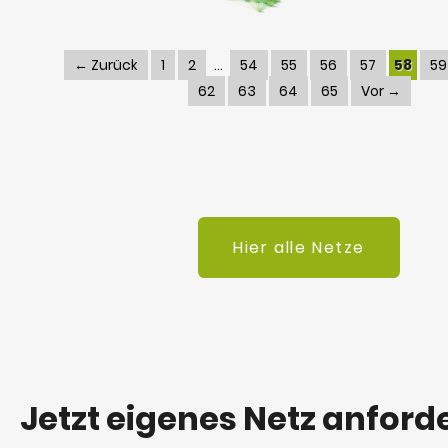
← Zurück
1
2
54
55
56
57
58
59
62
63
64
65
Vor →
Hier alle Netze
Jetzt eigenes Netz anford