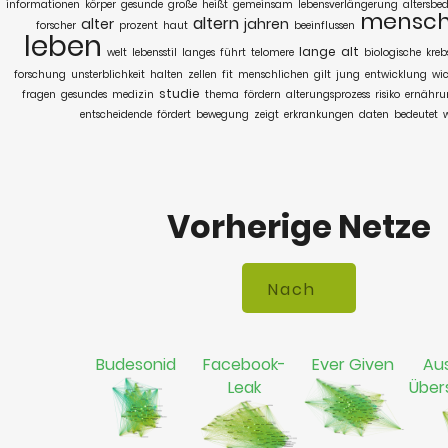
informationen
körper
gesunde
große
heißt
gemeinsam
lebensverlängerung
altersbe
mensc
altern
alter
jahren
forscher
prozent
haut
beeinflussen
leben
lange
alt
welt
lebensstil
langes
führt
telomere
biologische
kreb
forschung
unsterblichkeit
halten
zellen
fit
menschlichen
gilt
jung
entwicklung
wic
studie
fragen
gesundes
medizin
thema
fördern
alterungsprozess
risiko
ernähru
entscheidende
fördert
bewegung
zeigt
erkrankungen
daten
bedeutet
w
Vorherige Netze
Budesonid
Facebook-
Ever Given
Aus
Leak
Übe